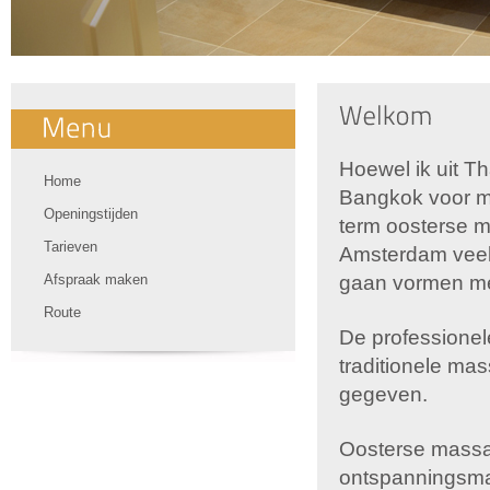
Hoewel ik uit T
Home
Bangkok voor m
Openingstijden
term oosterse m
Tarieven
Amsterdam veel 
Afspraak maken
gaan vormen met
Route
De professionele
traditionele ma
gegeven.
Oosterse massa
ontspanningsma